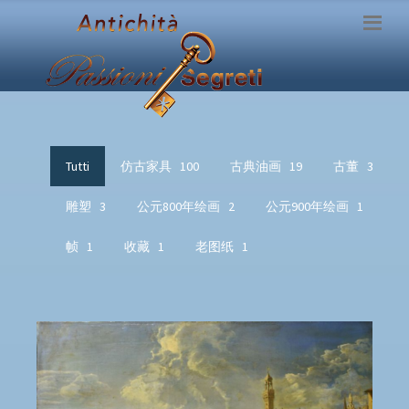
Tutti
仿古家具
100
古典油画
19
古董
3
雕塑
3
公元800年绘画
2
公元900年绘画
1
帧
1
收藏
1
老图纸
1